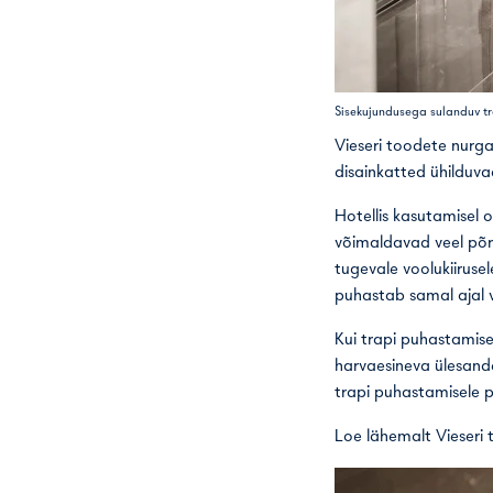
Sisekujundusega sulanduv t
Vieseri toodete nurga
disainkatted ühilduv
Hotellis kasutamisel 
võimaldavad veel põra
tugevale voolukiiruse
puhastab samal ajal v
Kui trapi puhastamise 
harvaesineva ülesande
trapi puhastamisele p
Loe lähemalt Vieseri 