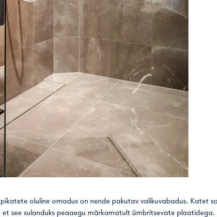
rapikatete oluline omadus on nende pakutav valikuvabadus. Katet s
is, et see sulanduks peaaegu märkamatult ümbritsevate plaatidega.