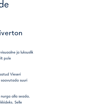
õde
iverton
visuaalne ja luksuslik
lt pole
satud Vieseri
n saavutada suuri
 nurga alla seada.
kkideks. Selle