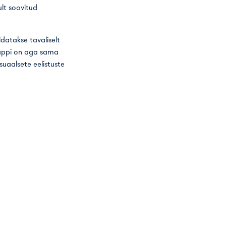
lt soovitud
datakse tavaliselt
trappi on aga sama
suaalsete eelistuste