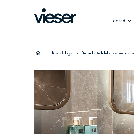
Skip
to
content
Tooted
›
Kliendi lugu
›
Disainhotelli luksuse uus mõõ