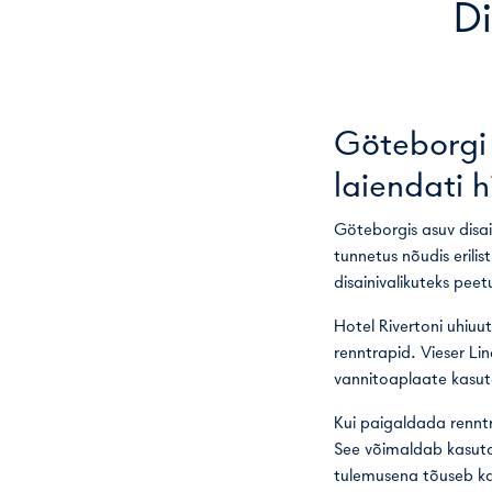
Di
Göteborgi 
laiendati hi
Göteborgis asuv disainh
tunnetus nõudis erilis
disainivalikuteks peet
Hotel Rivertoni uhiuut
renntrapid. Vieser Li
vannitoaplaate kasuta
Kui paigaldada renntr
See võimaldab kasutad
tulemusena tõuseb ka 