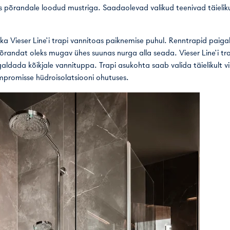
ks põrandale loodud mustriga. Saadaolevad valikud teenivad täieliku
ka Vieser Line’i trapi vannitoas paiknemise puhul. Renntrapid paigal
põrandat oleks mugav ühes suunas nurga alla seada. Vieser Line’i 
igaldada kõikjale vannituppa. Trapi asukohta saab valida täielikult vi
promisse hüdroisolatsiooni ohutuses.