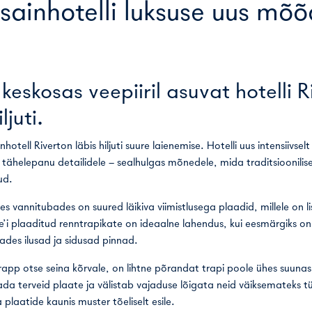
sainhotelli luksuse uus mõ
keskosas veepiiril asuvat hotelli R
ljuti.
otell Riverton läbis hiljuti suure laienemise. Hotelli uus intensiivselt 
t tähelepanu detailidele – sealhulgas mõnedele, mida traditsioonilise
ud.
es vannitubades on suured läikiva viimistlusega plaadid, millele on li
ne’i plaaditud renntrapikate on ideaalne lahendus, kui eesmärgiks o
des ilusad ja sidusad pinnad.
app otse seina kõrvale, on lihtne põrandat trapi poole ühes suunas
a terveid plaate ja välistab vajaduse lõigata neid väiksemateks tü
plaatide kaunis muster tõeliselt esile.