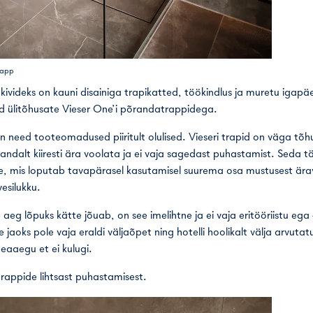
rapp
kivideks on kauni disainiga trapikatted, töökindlus ja muretu igap
ad ülitõhusate Vieser One’i põrandatrappidega.
on need tooteomadused piiritult olulised. Vieseri trapid on väga tõ
ndalt kiiresti ära voolata ja ei vaja sagedast puhastamist. Seda t
le, mis loputab tavapärasel kasutamisel suurema osa mustusest ärav
esilukku.
aeg lõpuks kätte jõuab, on see imelihtne ja ei vaja eritööriistu ega 
 jaoks pole vaja eraldi väljaõpet ning hotelli hoolikalt välja arvut
eaaegu et ei kulugi.
trappide lihtsast puhastamisest.