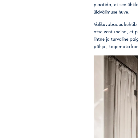
plaatida, et see ühti
üldvälimuse huve.
Valikuvabadus kehtib 
otse vastu seina, et 
lihtne ja turvaline pa
põhjal, tegemata kom