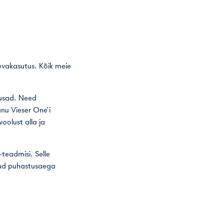
äevakasutus. Kõik meie
husad. Need
änu Vieser One’i
oolust alla ja
-teadmisi. Selle
atud puhastusaega