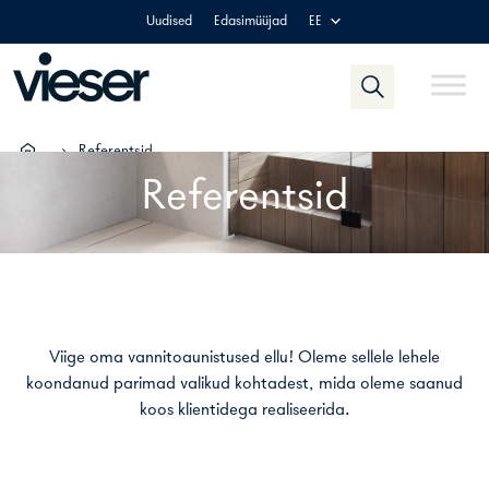
Skip
Uudised
Edasimüüjad
EE
to
content
›
Referentsid
Referentsid
Viige oma vannitoaunistused ellu! Oleme sellele lehele
koondanud parimad valikud kohtadest, mida oleme saanud
koos klientidega realiseerida.