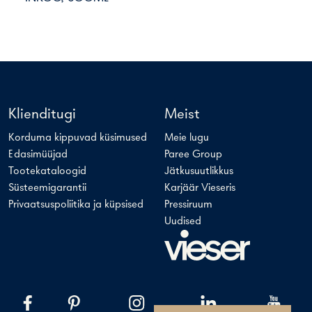
Klienditugi
Meist
Korduma kippuvad küsimused
Meie lugu
Edasimüüjad
Paree Group
Tootekataloogid
Jätkusuutlikkus
Süsteemigarantii
Karjäär Vieseris
Privaatsuspoliitika ja küpsised
Pressiruum
Uudised