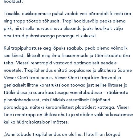
hooldust.
Täiusliku dušikogemuse puhul voolab vesi põrandalt kiiresti ära
ning trapp töötab tõhusalt. Trapi hooldusvälp peaks olema
pikk, nii et selle harvaesineva ülesande jaoks hoolikalt välja
arvutatud puhastusaega peaaegu ei kulukski.
Kui trapipuhastuse aeg lõpuks saabub, peab olema võimalik
see kiiresti, lihtsalt ning ilma lisasammude ja tööriistadeta ära
teha. Vieseri renntrapid vastavad optimaalselt nendele
nõuetele. Trapilahendus ehitati populaarse ja ülitõhusa Soome
Vieser One’i trapi peale. Vieser One’i trapi kiire äravool ja
geniaalselt lihtne konstruktsioon toovad just sellise lihtsuse ja
töökindluse ja suure kasutusega vannitubadesse – rääkimata
pinnalahendusest, mis ühildub esteetiliselt ülejäänud
põrandaga, näiteks keraamilistest plaatidest kattega. Vieser
Line’i renntrapp on ühtlasi ohutu ja stabiilne valik nii kasutamise
kui ka hüdroisolatsiooni mõttes.
„Vannitubade trapilahendus on oluline. Hotellil on kõrged