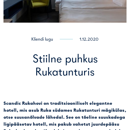
Kliendi lugu
1.12.2020
Stiilne puhkus
Rukatunturis
Scandic Rukahovi on traditsiooniliselt elegantne
hotell, mis asub Ruka südames Rukatunturi mägikülas,
otse suusanõlvade lähedal. See on tõeline suuskadega
ligipääsetav hotell, mis pakub vahetut juurdepääsu