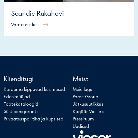
Scandic Rukahovi
Vaata esitlust
Klienditugi
Meist
Korduma kippuvad küsimused
Meie lugu
Edasimüüjad
Paree Group
Tootekataloogid
Jätkusuutlikkus
Süsteemigarantii
Karjäär Vieseris
Privaatsuspoliitika ja küpsised
Pressiruum
Uudised