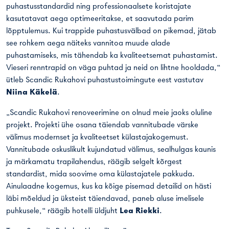
puhastusstandardid ning professionaalsete koristajate
kasutatavat aega optimeeritakse, et saavutada parim
lõpptulemus. Kui trappide puhastusvälbad on pikemad, jätab
see rohkem aega näiteks vannitoa muude alade
puhastamiseks, mis tähendab ka kvaliteetsemat puhastamist.
Vieseri renntrapid on väga puhtad ja neid on lihtne hooldada,“
ütleb Scandic Rukahovi puhastustoimingute eest vastutav
Niina Käkelä
.
„Scandic Rukahovi renoveerimine on olnud meie jaoks oluline
projekt. Projekti ühe osana täiendab vannitubade värske
välimus modernset ja kvaliteetset külastajakogemust.
Vannitubade oskuslikult kujundatud välimus, sealhulgas kaunis
ja märkamatu trapilahendus, räägib selgelt kõrgest
standardist, mida soovime oma külastajatele pakkuda.
Ainulaadne kogemus, kus ka kõige pisemad detailid on hästi
läbi mõeldud ja üksteist täiendavad, paneb aluse imelisele
puhkusele,“ räägib hotelli üldjuht
Lea Riekki
.