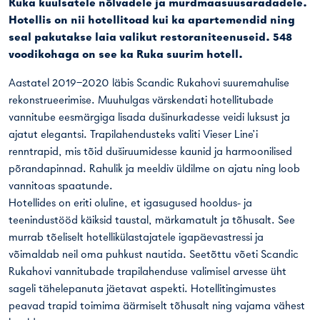
Ruka kuulsatele nõlvadele ja murdmaasuusaradadele.
Hotellis on nii hotellitoad kui ka apartemendid ning
seal pakutakse laia valikut restoraniteenuseid. 548
voodikohaga on see ka Ruka suurim hotell.
Aastatel 2019–2020 läbis Scandic Rukahovi suuremahulise
rekonstrueerimise. Muuhulgas värskendati hotellitubade
vannitube eesmärgiga lisada dušinurkadesse veidi luksust ja
ajatut elegantsi. Trapilahendusteks valiti Vieser Line’i
renntrapid, mis tõid duširuumidesse kaunid ja harmoonilised
põrandapinnad. Rahulik ja meeldiv üldilme on ajatu ning loob
vannitoas spaatunde.
Hotellides on eriti oluline, et igasugused hooldus- ja
teenindustööd käiksid taustal, märkamatult ja tõhusalt. See
murrab tõeliselt hotellikülastajatele igapäevastressi ja
võimaldab neil oma puhkust nautida. Seetõttu võeti Scandic
Rukahovi vannitubade trapilahenduse valimisel arvesse üht
sageli tähelepanuta jäetavat aspekti. Hotellitingimustes
peavad trapid toimima äärmiselt tõhusalt ning vajama vähest