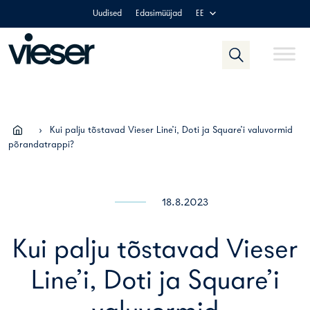
Skip
Uudised
Edasimüüjad
EE
to
content
›
Kui palju tõstavad Vieser Line’i, Doti ja Square’i valuvormid
põrandatrappi?
18.8.2023
Kui palju tõstavad Vieser
Line’i, Doti ja Square’i