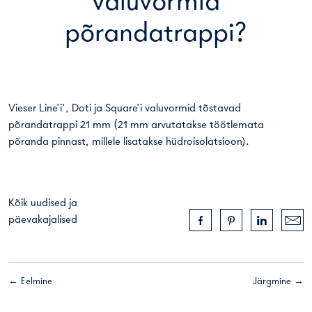
valuvormid
põrandatrappi?
Vieser Line’i’, Doti ja Square’i valuvormid tõstavad
põrandatrappi 21 mm (21 mm arvutatakse töötlemata
põranda pinnast, millele lisatakse hüdroisolatsioon).
Kõik uudised ja
päevakajalised
← Eelmine
Järgmine →