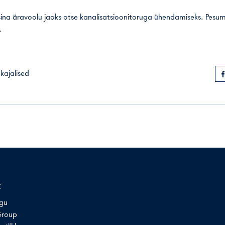
na äravoolu jaoks otse kanalisatsioonitoruga ühendamiseks. Pesum
.
kajalised
t
ugu
Group