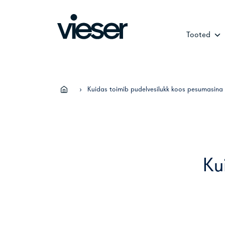
Skip
to
content
Tooted
›
Kuidas toimib pudelvesilukk koos pesumasina 
Ku