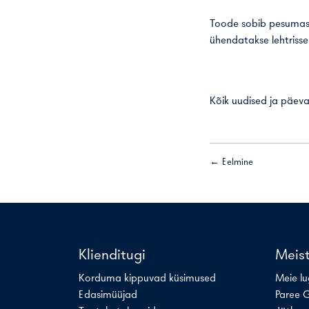
Toode sobib pesumasi
ühendatakse lehtrisse
Kõik uudised ja päeva
← Eelmine
Klienditugi
Meis
Korduma kippuvad küsimused
Meie l
Edasimüüjad
Paree 