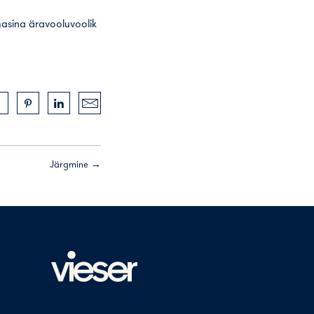
asina äravooluvoolik
Järgmine →