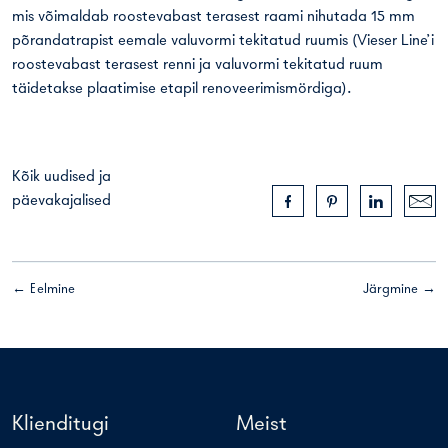
mis võimaldab roostevabast terasest raami nihutada 15 mm
põrandatrapist eemale valuvormi tekitatud ruumis (Vieser Line’i
roostevabast terasest renni ja valuvormi tekitatud ruum
täidetakse plaatimise etapil renoveerimismördiga).
Kõik uudised ja
päevakajalised
← Eelmine
Järgmine →
Klienditugi
Meist