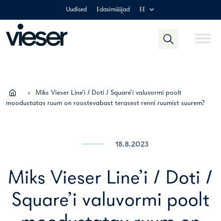
Skip
Uudised
Edasimüüjad
EE
to
content
›
Miks Vieser Line’i / Doti / Square’i valuvormi poolt
moodustatav ruum on roostevabast terasest renni ruumist suurem?
18.8.2023
Miks Vieser Line’i / Doti /
Square’i valuvormi poolt