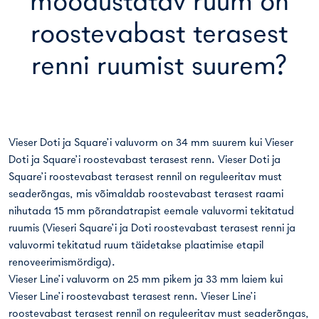
moodustatav ruum on
roostevabast terasest
renni ruumist suurem?
Vieser Doti ja Square’i valuvorm on 34 mm suurem kui Vieser
Doti ja Square’i roostevabast terasest renn. Vieser Doti ja
Square’i roostevabast terasest rennil on reguleeritav must
seaderõngas, mis võimaldab roostevabast terasest raami
nihutada 15 mm põrandatrapist eemale valuvormi tekitatud
ruumis (Vieseri Square’i ja Doti roostevabast terasest renni ja
valuvormi tekitatud ruum täidetakse plaatimise etapil
renoveerimismördiga).
Vieser Line’i valuvorm on 25 mm pikem ja 33 mm laiem kui
Vieser Line’i roostevabast terasest renn. Vieser Line’i
roostevabast terasest rennil on reguleeritav must seaderõngas,