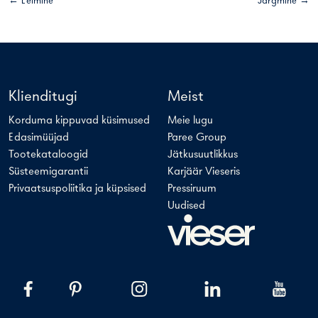
← Eelmine
Järgmine →
Klienditugi
Meist
Korduma kippuvad küsimused
Meie lugu
Edasimüüjad
Paree Group
Tootekataloogid
Jätkusuutlikkus
Süsteemigarantii
Karjäär Vieseris
Privaatsuspoliitika ja küpsised
Pressiruum
Uudised