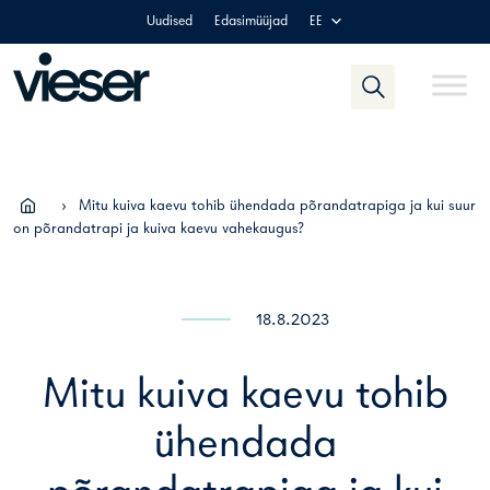
Skip
Uudised
Edasimüüjad
EE
to
content
›
Mitu kuiva kaevu tohib ühendada põrandatrapiga ja kui suur
on põrandatrapi ja kuiva kaevu vahekaugus?
18.8.2023
Mitu kuiva kaevu tohib
ühendada