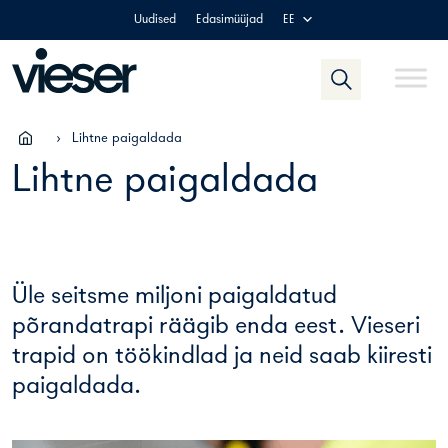
Skip
Uudised
Edasimüüjad
EE
to
content
›
Lihtne paigaldada
Lihtne paigaldada
Üle seitsme miljoni paigaldatud
põrandatrapi räägib enda eest. Vieseri
trapid on töökindlad ja neid saab kiiresti
paigaldada.