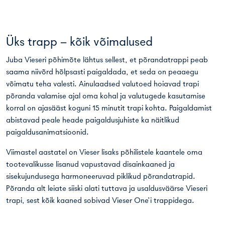
Üks trapp – kõik võimalused
Juba Vieseri põhimõte lähtus sellest, et põrandatrappi peab
saama niivõrd hõlpsasti paigaldada, et seda on peaaegu
võimatu teha valesti. Ainulaadsed valutoed hoiavad trapi
põranda valamise ajal oma kohal ja valutugede kasutamise
korral on ajasääst koguni 15 minutit trapi kohta. Paigaldamist
abistavad peale heade paigaldusjuhiste ka näitlikud
paigaldusanimatsioonid
.
Viimastel aastatel on Vieser lisaks põhilistele kaantele oma
tootevalikusse lisanud vapustavad disainkaaned ja
sisekujundusega harmoneeruvad piklikud põrandatrapid.
Põranda alt leiate siiski alati tuttava ja usaldusväärse Vieseri
trapi, sest kõik kaaned sobivad Vieser One’i trappidega.