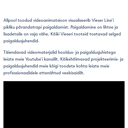
Allpool toodud videoanimatsioon visualiseerib
Vieser Line
’i
pikliku põrandatrapi paigaldamist. Paigaldamine on lihtne ja
lisadetaile on vaja vähe. Kõiki Vieseri tooteid toetavad selged
paigaldusjuhendid.
Täiendavad videomaterjalid hooldus- ja paigaldusjuhistega
leiate meie
Youtube’i
kanalilt. Kõikehõlmavad projekteerimis- ja
paigaldusjuhendid meie kõigi toodete kohta leiate meie
professionaalidele ettenähtud
veebisaidilt
.