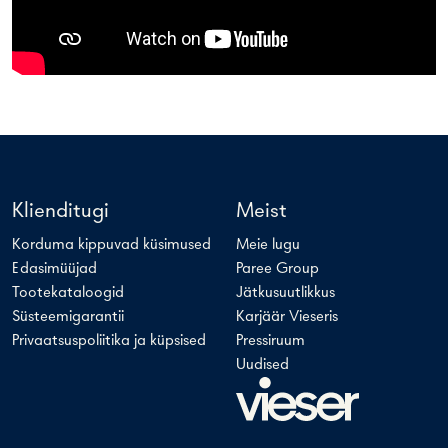
Klienditugi
Meist
Korduma kippuvad küsimused
Meie lugu
Edasimüüjad
Paree Group
Tootekataloogid
Jätkusuutlikkus
Süsteemigarantii
Karjäär Vieseris
Privaatsuspoliitika ja küpsised
Pressiruum
Uudised