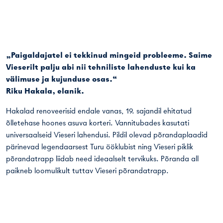
„Paigaldajatel ei tekkinud mingeid probleeme. Saime
Vieserilt palju abi nii tehniliste lahenduste kui ka
välimuse ja kujunduse osas.“
Riku Hakala, elanik.
Hakalad renoveerisid endale vanas, 19. sajandil ehitatud
õlletehase hoones asuva korteri. Vannitubades kasutati
universaalseid Vieseri lahendusi. Pildil olevad põrandaplaadid
pärinevad legendaarsest Turu ööklubist ning Vieseri piklik
põrandatrapp liidab need ideaalselt tervikuks. Põranda all
paikneb loomulikult tuttav Vieseri põrandatrapp.