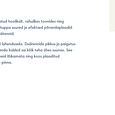
atud hoolikalt, rahulikes toonides ning
nituppa suured ja efektsed põrandaplaadid
širennid.
oli lahenduseks. Duširennide pikkus ja paigutus
nda kalded sai kõik teha ühes suunas. See
eid lõikamata ning koos plaaditud
 pinna.