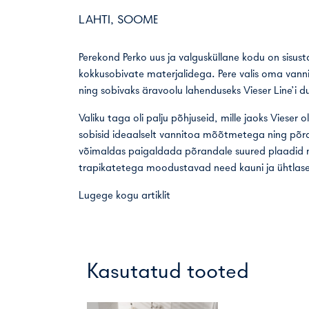
LAHTI, SOOME
Perekond Perko uus ja valgusküllane kodu on sisust
kokkusobivate materjalidega. Pere valis oma van
ning sobivaks äravoolu lahenduseks Vieser Line’i du
Valiku taga oli palju põhjuseid, mille jaoks Vieser 
sobisid ideaalselt vannitoa mõõtmetega ning põra
võimaldas paigaldada põrandale suured plaadid n
trapikatetega moodustavad need kauni ja ühtlase
Lugege kogu artiklit
Kasutatud tooted