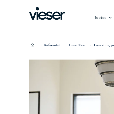
Skip
to
content
Tooted
›
Referentsid
›
Uusehitised
›
Eravaldus, p