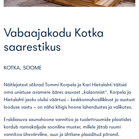
Vabaajakodu Kotka
saarestikus
KOTKA, SOOME
Näitlejatest sõbrad Tommi Korpela ja Kari Hietalahti täitsid
oma unistuse avamere ääres asuvast „kalaonnist“. Korpela ja
Hietalahti jaoks olulisi väärtusi – keskkonnahoidlikkust ja austust
looduse vastu – on näha kõigis hoone lahendustes ja valikutes.
Eraldiasuva saunahoone vannitoa ja tualettruumide plaatides
kordub rannakaljude sooniline muster, millele jätab ruumi
vannitoa ühevärviline, suur ja ühtlane plaaditud põrand.