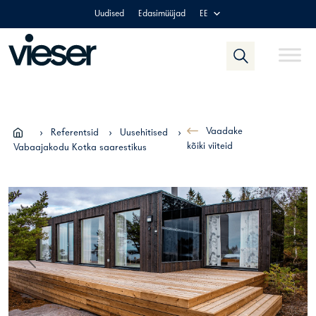
Skip
Uudised
Edasimüüjad
EE
to
content
Vaadake
›
Referentsid
›
Uusehitised
›
kõiki viiteid
Vabaajakodu Kotka saarestikus
Previous
Next