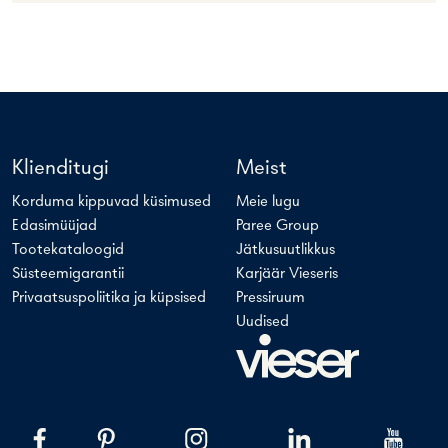
Klienditugi
Meist
Korduma kippuvad küsimused
Meie lugu
Edasimüüjad
Paree Group
Tootekataloogid
Jätkusuutlikkus
Süsteemigarantii
Karjäär Vieseris
Privaatsuspoliitika ja küpsised
Pressiruum
Uudised