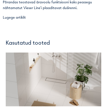
Põrandas teostavad äravoolu funktsiooni kaks peaaegu
nähtamatut Vieser Line’i plaaditavat duširenni.
Lugege artiklit
Kasutatud tooted