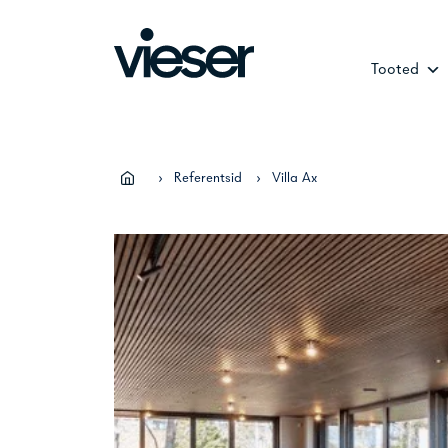
Skip
to
content
Tooted
›
Referentsid
›
Villa Ax