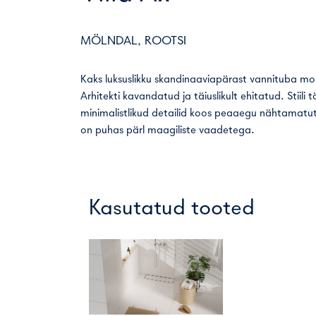
MÖLNDAL, ROOTSI
Kaks luksuslikku skandinaaviapärast vannituba moo
Arhitekti kavandatud ja täiuslikult ehitatud. Stiili
minimalistlikud detailid koos peaaegu nähtamatu
on puhas pärl maagiliste vaadetega.
Kasutatud tooted