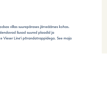
dsas villas suurepärases järveäärses kohas.
 täiendavad ilusad suured plaadid ja
te Vieser Line‘i põrandatrappidega. See maja