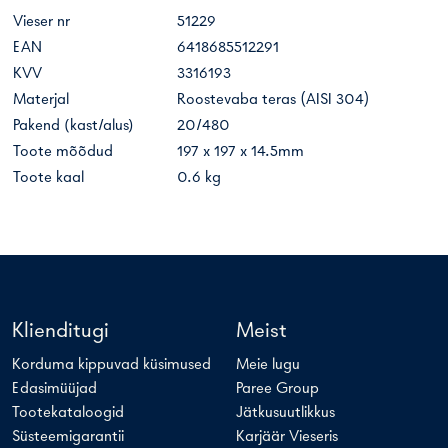
Vieser nr
51229
EAN
6418685512291
KVV
3316193
Materjal
Roostevaba teras (AISI 304)
Pakend (kast/alus)
20/480
Toote mõõdud
197 x 197 x 14.5mm
Toote kaal
0.6 kg
Klienditugi
Meist
Korduma kippuvad küsimused
Meie lugu
Edasimüüjad
Paree Group
Tootekataloogid
Jätkusuutlikkus
Süsteemigarantii
Karjäär Vieseris