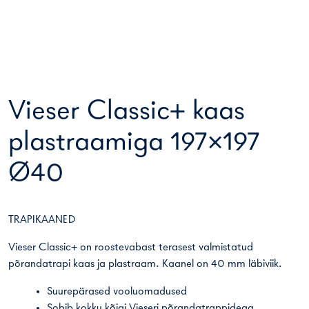
Vieser Classic+ kaas
plastraamiga 197×197
Ø40
TRAPIKAANED
Vieser Classic+ on roostevabast terasest valmistatud
põrandatrapi kaas ja plastraam. Kaanel on 40 mm läbiviik.
Suurepärased vooluomadused
Sobib kokku kõigi Vieseri põrandatrappidega