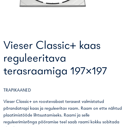
Vieser Classic+ kaas
reguleeritava
terasraamiga 197×197
TRAPIKAANED
Vieser Classic+ on roostevabast terasest valmistatud
põrandatrapi kaas ja reguleeritav raam. Raam on ette nähtud
plaatimistööde lihtsustamiseks. Raami ja selle
reguleerimisrõnga pööramise teel saab raami kokku sobitada