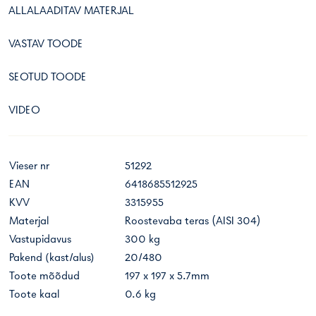
ALLALAADITAV MATERJAL
VASTAV TOODE
SEOTUD TOODE
VIDEO
Vieser nr
51292
EAN
6418685512925
KVV
3315955
Materjal
Roostevaba teras (AISI 304)
Vastupidavus
300 kg
Pakend (kast/alus)
20/480
Toote mõõdud
197 x 197 x 5.7mm
Toote kaal
0.6 kg