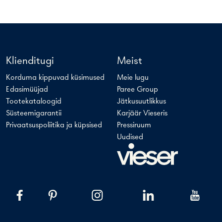
Klienditugi
Meist
Korduma kippuvad küsimused
Meie lugu
Edasimüüjad
Paree Group
Tootekataloogid
Jätkusuutlikkus
Süsteemigarantii
Karjäär Vieseris
Privaatsuspoliitika ja küpsised
Pressiruum
Uudised