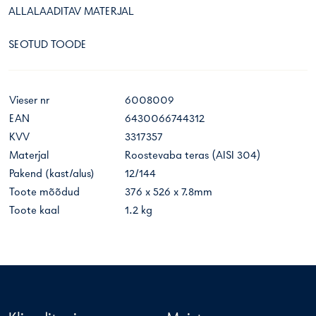
ALLALAADITAV MATERJAL
SEOTUD TOODE
Vieser nr
6008009
EAN
6430066744312
KVV
3317357
Materjal
Roostevaba teras (AISI 304)
Pakend (kast/alus)
12/144
Toote mõõdud
376 x 526 x 7.8mm
Toote kaal
1.2 kg