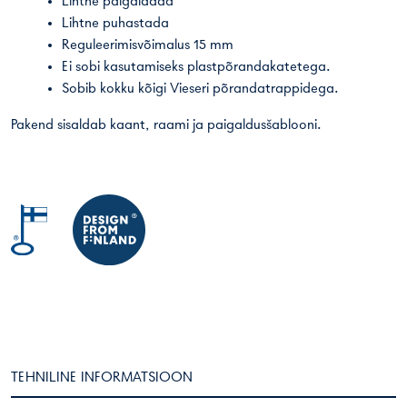
Lihtne paigaldada
Lihtne puhastada
Reguleerimisvõimalus 15 mm
Ei sobi kasutamiseks plastpõrandakatetega.
Sobib kokku kõigi Vieseri põrandatrappidega.
Pakend sisaldab kaant, raami ja paigaldusšablooni.
TEHNILINE INFORMATSIOON