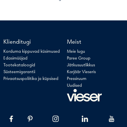
Klienditugi
Meist
Korduma kippuvad küsimused
Meie lugu
Edasimüüjad
Paree Group
Tootekataloogid
Jätkusuutlikkus
Süsteemigarantii
Karjäär Vieseris
Privaatsuspoliitika ja küpsised
Pressiruum
Uudised