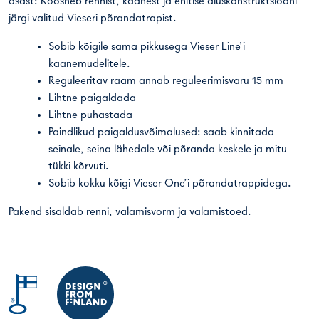
osast: Koosneb rennist, kaanest ja ehitise aluskonstruktsiooni
järgi valitud Vieseri põrandatrapist.
Sobib kõigile sama pikkusega Vieser Line’i
kaanemudelitele.
Reguleeritav raam annab reguleerimisvaru 15 mm
Lihtne paigaldada
Lihtne puhastada
Paindlikud paigaldusvõimalused: saab kinnitada
seinale, seina lähedale või põranda keskele ja mitu
tükki kõrvuti.
Sobib kokku kõigi Vieser One’i põrandatrappidega.
Pakend sisaldab renni, valamisvorm ja valamistoed.