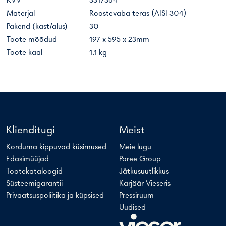
KVV
3317364
Materjal
Roostevaba teras (AISI 304)
Pakend (kast/alus)
30
Toote mõõdud
197 x 595 x 23mm
Toote kaal
1.1 kg
Klienditugi
Meist
Korduma kippuvad küsimused
Meie lugu
Edasimüüjad
Paree Group
Tootekataloogid
Jätkusuutlikkus
Süsteemigarantii
Karjäär Vieseris
Privaatsuspoliitika ja küpsised
Pressiruum
Uudised