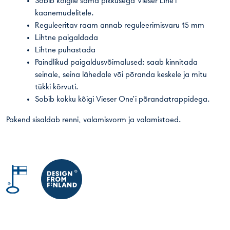
Sobib kõigile sama pikkusega Vieser Line’i
kaanemudelitele.
Reguleeritav raam annab reguleerimisvaru 15 mm
Lihtne paigaldada
Lihtne puhastada
Paindlikud paigaldusvõimalused: saab kinnitada
seinale, seina lähedale või põranda keskele ja mitu
tükki kõrvuti.
Sobib kokku kõigi Vieser One’i põrandatrappidega.
Pakend sisaldab renni, valamisvorm ja valamistoed.