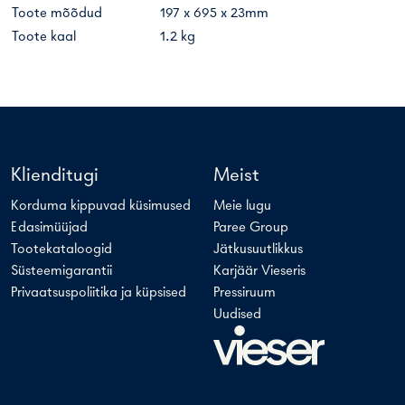
Toote mõõdud
197 x 695 x 23mm
Toote kaal
1.2 kg
Klienditugi
Meist
Korduma kippuvad küsimused
Meie lugu
Edasimüüjad
Paree Group
Tootekataloogid
Jätkusuutlikkus
Süsteemigarantii
Karjäär Vieseris
Privaatsuspoliitika ja küpsised
Pressiruum
Uudised