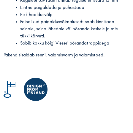
Reguleeritav raam annab reguleerimisvaru 15 mm
Lihtne paigaldada ja puhastada
Pikk hooldusvälp
Paindlikud paigaldusvõimalused: saab kinnitada
seinale, seina lähedale või põranda keskele ja mitu
tükki kõrvuti.
Sobib kokku kõigi Vieseri põrandatrappidega
Pakend sisaldab renni, valamisvorm ja valamistoed.