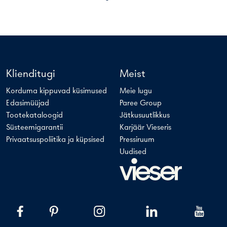
Klienditugi
Meist
Korduma kippuvad küsimused
Meie lugu
Edasimüüjad
Paree Group
Tootekataloogid
Jätkusuutlikkus
Süsteemigarantii
Karjäär Vieseris
Privaatsuspoliitika ja küpsised
Pressiruum
Uudised