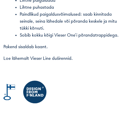
Lihtne paigaldada
Lihtne puhastada
Paindlikud paigaldusvõimalused: saab kinnitada
seinale, seina lähedale või põranda keskele ja mitu
tükki kõrvuti.
Sobib kokku kõigi Vieser One’i põrandatrappidega.
Pakend sisaldab kaant.
Loe lähemalt
Vieser Line duširennid
.