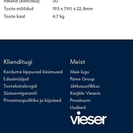
Pakend (kast/alus)
30
Toote mõõdud
193 x 790 x 22.8mm
Toote kaal
4.7 kg
Klienditugi
Meist
Korduma kippuvad küsimused
Meie lugu
Edasimüüjad
Paree Group
Tootekataloogid
Jätkusuutlikkus
Süsteemigarantii
Karjäär Vieseris
Privaatsuspoliitika ja küpsised
Pressiruum
Uudised