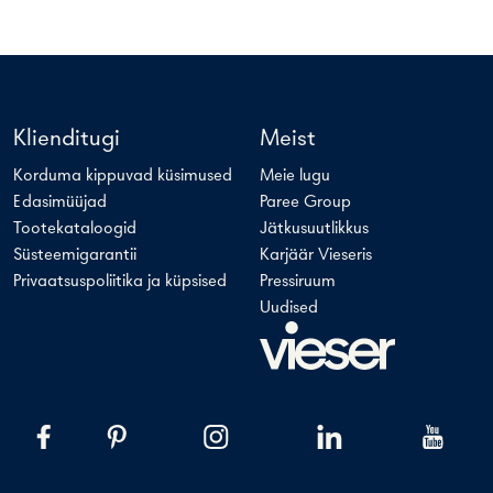
Klienditugi
Meist
Korduma kippuvad küsimused
Meie lugu
Edasimüüjad
Paree Group
Tootekataloogid
Jätkusuutlikkus
Süsteemigarantii
Karjäär Vieseris
Privaatsuspoliitika ja küpsised
Pressiruum
Uudised