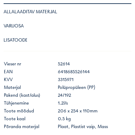
ALLALAADITAV MATERJAL
VARUOSA
LISATOODE
Vieser nr
52614
EAN
6418685526144
KVV
3315971
Materjal
Polüpropüleen (PP)
Pakend (kast/alus)
24/192
Tühjenemine
1.2l/s
Toote mõõdud
206 x 254 x 110mm
Toote kaal
0.5 kg
Põranda materjal
Plaat, Plastist vaip, Mass