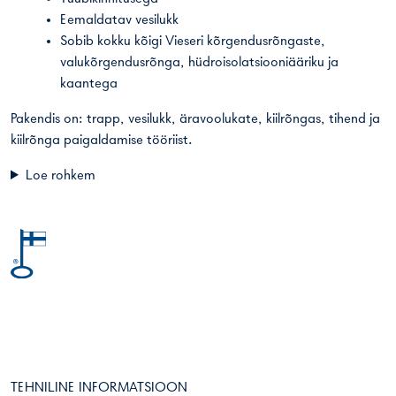
Eemaldatav vesilukk
Sobib kokku kõigi Vieseri kõrgendusrõngaste,
valukõrgendusrõnga, hüdroisolatsiooniääriku ja
kaantega
Pakendis on: trapp, vesilukk, äravoolukate, kiilrõngas, tihend ja
kiilrõnga paigaldamise tööriist.
Loe rohkem
TEHNILINE INFORMATSIOON