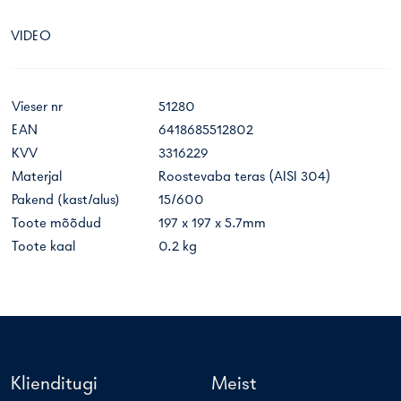
VIDEO
Vieser nr
51280
EAN
6418685512802
KVV
3316229
Materjal
Roostevaba teras (AISI 304)
Pakend (kast/alus)
15/600
Toote mõõdud
197 x 197 x 5.7mm
Toote kaal
0.2 kg
Klienditugi
Meist