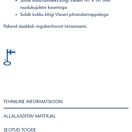
Sobib kasutamiseks kõigi Vieseri 197 × 197 mm
ruudukujuliste kaantega
Sobib kokku kõigi Vieseri põrandatrappidega
Pakend sisaldab reguleeritavat terasraami.
TEHNILINE INFORMATSIOON
ALLALAADITAV MATERJAL
SEOTUD TOODE