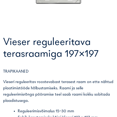
Vieser reguleeritava
terasraamiga 197×197
TRAPIKAANED
Vieseri reguleeritav roostevabast terasest raam on ette nähtud
plaatimistööde hõlbustamiseks. Raami ja selle
reguleerimisrõnga pööramise teel saab raami kokku sobitada
plaadistusega.
Reguleerimisvõimalus 15–30 mm