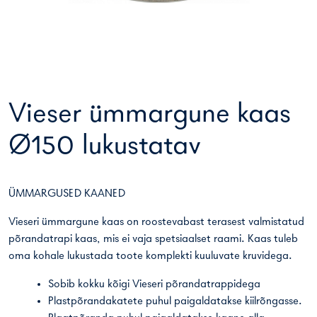
Vieser ümmargune kaas
Ø150 lukustatav
ÜMMARGUSED KAANED
Vieseri ümmargune kaas on roostevabast terasest valmistatud
põrandatrapi kaas, mis ei vaja spetsiaalset raami. Kaas tuleb
oma kohale lukustada toote komplekti kuuluvate kruvidega.
Sobib kokku kõigi Vieseri põrandatrappidega
Plastpõrandakatete puhul paigaldatakse kiilrõngasse.