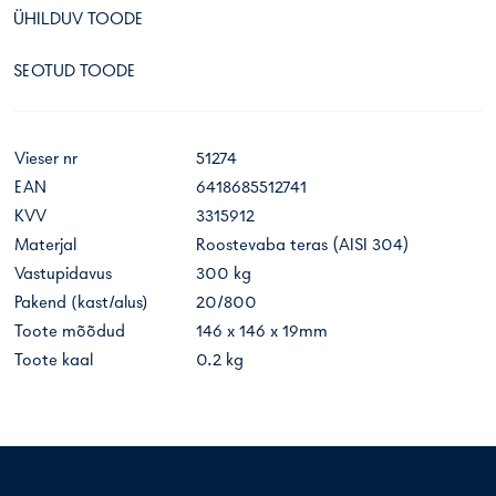
ÜHILDUV TOODE
SEOTUD TOODE
Vieser nr
51274
EAN
6418685512741
KVV
3315912
Materjal
Roostevaba teras (AISI 304)
Vastupidavus
300 kg
Pakend (kast/alus)
20/800
Toote mõõdud
146 x 146 x 19mm
Toote kaal
0.2 kg