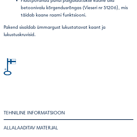
Plaatpõranda puhul paigaldatakse kaane alla
betoonivalu kõrgendusrõngas (Vieseri nr 51206), mis
täidab kaane raami funktsiooni.
Pakend sisaldab ümmargust lukustatavat kaant ja
lukustuskruvisid.
TEHNILINE INFORMATSIOON
ALLALAADITAV MATERJAL