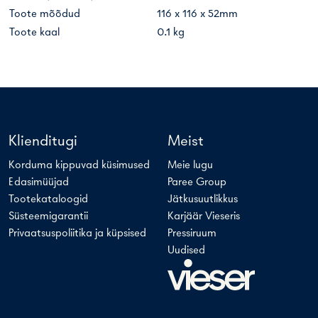
Toote mõõdud
116 x 116 x 52mm
Toote kaal
0.1 kg
Klienditugi
Meist
Korduma kippuvad küsimused
Meie lugu
Edasimüüjad
Paree Group
Tootekataloogid
Jätkusuutlikkus
Süsteemigarantii
Karjäär Vieseris
Privaatsuspoliitika ja küpsised
Pressiruum
Uudised