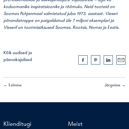
professionaalide ja sisekujundajate vajadustele – aga ka
koduomanike inspiratsiooniks ja rõõmuks. Neid tooteid on
Soomes Pohjanmaal valmistatud juba 1973. aastast. Vieseri
põrandatrappe on paigaldatud üle 7 miljoni eksemplari ja
Vieseril on tootmisüksused Soomes, Rootsis, Norras ja Eestis.
Kõik uudised ja
päevakajalised
← Eelmine
Järgmine →
Klienditugi
Meist