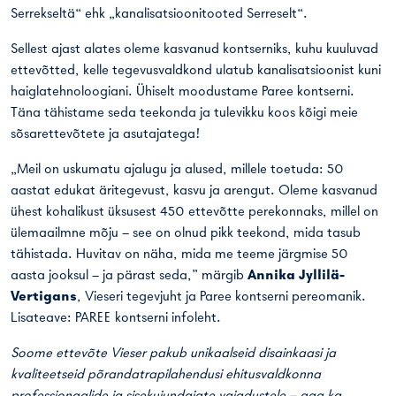
Serrekseltä“ ehk „kanalisatsioonitooted Serreselt“.
Sellest ajast alates oleme kasvanud kontserniks, kuhu kuuluvad
ettevõtted, kelle tegevusvaldkond ulatub kanalisatsioonist kuni
haiglatehnoloogiani. Ühiselt moodustame Paree kontserni.
Täna tähistame seda teekonda ja tulevikku koos kõigi meie
sõsarettevõtete ja asutajatega!
„Meil on uskumatu ajalugu ja alused, millele toetuda: 50
aastat edukat äritegevust, kasvu ja arengut. Oleme kasvanud
ühest kohalikust üksusest 450 ettevõtte perekonnaks, millel on
ülemaailmne mõju – see on olnud pikk teekond, mida tasub
tähistada. Huvitav on näha, mida me teeme järgmise 50
aasta jooksul – ja pärast seda,” märgib
Annika Jyllilä-
Vertigans
, Vieseri tegevjuht ja Paree kontserni pereomanik.
Lisateave: PAREE kontserni infoleht.
Soome ettevõte Vieser pakub unikaalseid disainkaasi ja
kvaliteetseid põrandatrapilahendusi ehitusvaldkonna