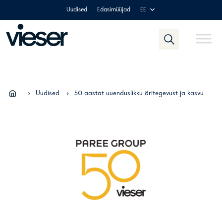
Skip
Uudised
Edasimüüjad
EE
to
content
›
Uudised
›
50 aastat uuenduslikku äritegevust ja kasvu