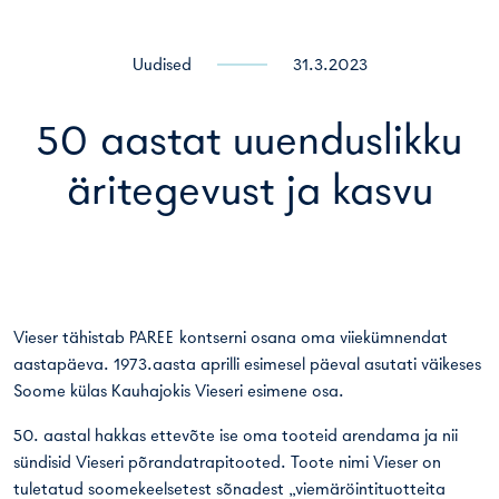
Uudised
31.3.2023
50 aastat uuenduslikku
äritegevust ja kasvu
Vieser tähistab PAREE kontserni osana oma viiekümnendat
aastapäeva. 1973.aasta aprilli esimesel päeval asutati väikeses
Soome külas Kauhajokis Vieseri esimene osa.
50. aastal hakkas ettevõte ise oma tooteid arendama ja nii
sündisid Vieseri põrandatrapitooted. Toote nimi Vieser on
tuletatud soomekeelsetest sõnadest „viemäröintituotteita