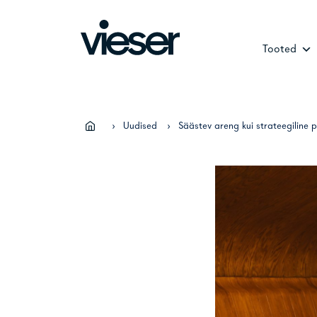
Skip
to
content
Tooted
›
Uudised
›
Säästev areng kui strateegiline p