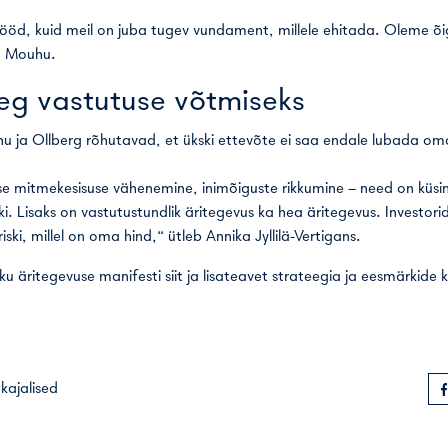
tööd, kuid meil on juba tugev vundament, millele ehitada. Oleme õige
sa Mouhu.
eg vastutuse võtmiseks
uhu ja Ollberg rõhutavad, et ükski ettevõte ei saa endale lubada om
ilise mitmekesisuse vähenemine, inimõiguste rikkumine – need on küs
. Lisaks on vastutustundlik äritegevus ka hea äritegevus. Investor
iski, millel on oma hind,“ ütleb Annika Jyllilä-Vertigans.
iku äritegevuse manifesti
siit
ja lisateavet strateegia ja eesmärkide
kajalised