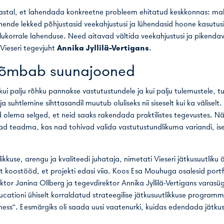
 aastal, et lahendada konkreetne probleem ehitatud keskkonnas: ma
 nende lekked põhjustasid veekahjustusi ja lühendasid hoone kasutusi
lukorrale lahenduse. Need aitavad vältida veekahjustusi ja pikenda
Vieseri tegevjuht
Annika Jyllilä-Vertigans
.
tõmbab suunajooned
kui palju rõhku pannakse vastutustundele ja kui palju tulemustele, t
 ja suhtlemine sihttasandil muutub oluliseks nii siseselt kui ka väliselt.
olema selged, et neid saaks rakendada praktilistes tegevustes. Nä
ad teadma, kas nad tohivad valida vastutustundlikuma variandi, iseg
kkuse, arengu ja kvaliteedi juhataja, nimetati Vieseri jätkusuutliku ä
 koostööd, et projekti edasi viia. Koos Esa Mouhuga osalesid portfel
ktor Janina Ollberg ja tegevdirektor Annika Jyllilä-Vertigans varasü
ucationi ühiselt korraldatud strateegilise jätkusuutlikkuse programm
iness“. Eesmärgiks oli saada uusi vaatenurki, kuidas edendada jätkus