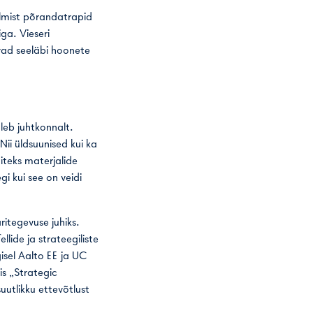
lmist põrandatrapid
ga. Vieseri
vad seeläbi hoonete
uleb juhtkonnalt.
 Nii üldsuunised kui ka
iteks materjalide
i kui see on veidi
ritegevuse juhiks.
lide ja strateegiliste
gisel Aalto EE ja UC
is „Strategic
uutlikku ettevõtlust