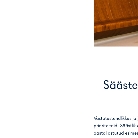
Säästev
Vastutustundlikkus ja j
prioriteedid. Säästlik
aastal astutud esime