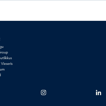
t
ugu
Group
utlikkus
 Vieseris
uum
d