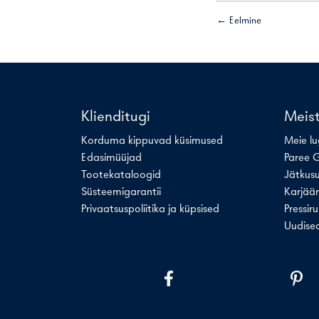
← Eelmine
Klienditugi
Meis
Korduma kippuvad küsimused
Meie l
Edasimüüjad
Paree 
Tootekataloogid
Jätkusu
Süsteemigarantii
Karjäär
Privaatsuspoliitika ja küpsised
Pressir
Uudise