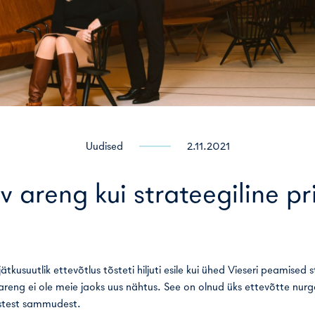
Uudised
2.11.2021
 areng kui strateegiline pr
ätkusuutlik ettevõtlus tõsteti hiljuti esile kui ühed Vieseri peamised s
 areng ei ole meie jaoks uus nähtus. See on olnud üks ettevõtte nurg
stest sammudest.