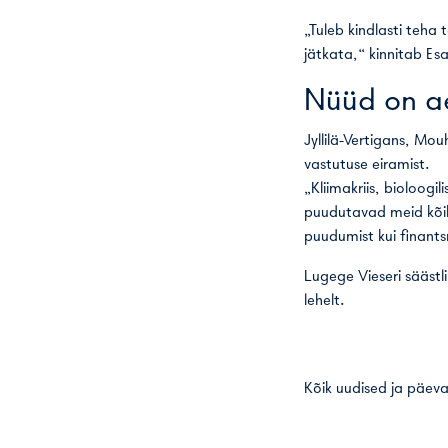
„Tuleb kindlasti teha 
jätkata,“ kinnitab E
Nüüd on a
Jyllilä-Vertigans, Mo
vastutuse eiramist.
„Kliimakriis, bioloog
puudutavad meid kõiki
puudumist kui finantsr
Lugege Vieseri säästl
lehelt
.
Kõik uudised ja päeva