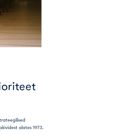
ioriteet
trateegilised
akividest alates 1973.