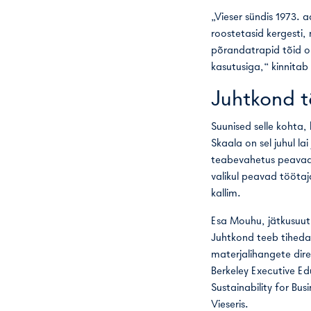
„Vieser sündis 1973.
roostetasid kergesti,
põrandatrapid tõid o
kasutusiga,“ kinnitab 
Juhtkond 
Suunised selle kohta, 
Skaala on sel juhul lai
teabevahetus peavad 
valikul peavad töötaj
kallim.
Esa Mouhu, jätkusuutli
Juhtkond teeb tihedat
materjalihangete dire
Berkeley Executive Ed
Sustainability for Bus
Vieseris.