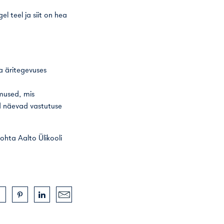
l teel ja siit on hea
a äritegevuses
imused, mis
id näevad vastutuse
 kohta
Aalto Ülikooli