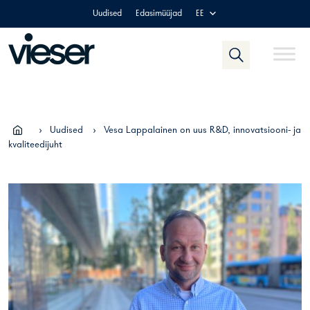
Skip
Uudised
Edasimüüjad
EE
to
content
›
Uudised
›
Vesa Lappalainen on uus R&D, innovatsiooni- ja
kvaliteedijuht