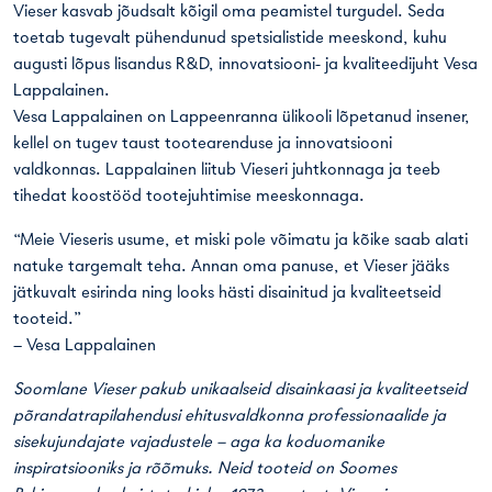
Vieser kasvab jõudsalt kõigil oma peamistel turgudel. Seda
toetab tugevalt pühendunud spetsialistide meeskond, kuhu
augusti lõpus lisandus R&D, innovatsiooni- ja kvaliteedijuht Vesa
Lappalainen.
Vesa Lappalainen on Lappeenranna ülikooli lõpetanud insener,
kellel on tugev taust tootearenduse ja innovatsiooni
valdkonnas. Lappalainen liitub Vieseri juhtkonnaga ja teeb
tihedat koostööd tootejuhtimise meeskonnaga.
“Meie Vieseris usume, et miski pole võimatu ja kõike saab alati
natuke targemalt teha. Annan oma panuse, et Vieser jääks
jätkuvalt esirinda ning looks hästi disainitud ja kvaliteetseid
tooteid.”
– Vesa Lappalainen
Soomlane Vieser pakub unikaalseid disainkaasi ja kvaliteetseid
põrandatrapilahendusi ehitusvaldkonna professionaalide ja
sisekujundajate vajadustele – aga ka koduomanike
inspiratsiooniks ja rõõmuks. Neid tooteid on Soomes