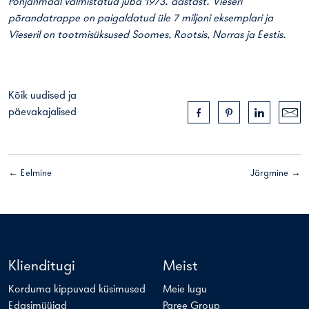
Pohjanmaal valmistatud juba 1973. aastast. Vieseri
põrandatrappe on paigaldatud üle 7 miljoni eksemplari ja
Vieseril on tootmisüksused Soomes, Rootsis, Norras ja Eestis.
Kõik uudised ja
päevakajalised
← Eelmine
Järgmine →
Klienditugi
Meist
Korduma kippuvad küsimused
Meie lugu
Edasimüüjad
Paree Group