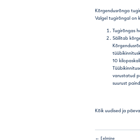
Kõrgendusrõnga tugir
Valgel tugirõngal on
Tugirõngas h
Säilitab kõr
Kõrgendusrõng
tüübikinnitu
10 kilopaskal
Tüübikinnitu
varustatud p
suurust paind
Kõik uudised ja päeva
← Eelmine