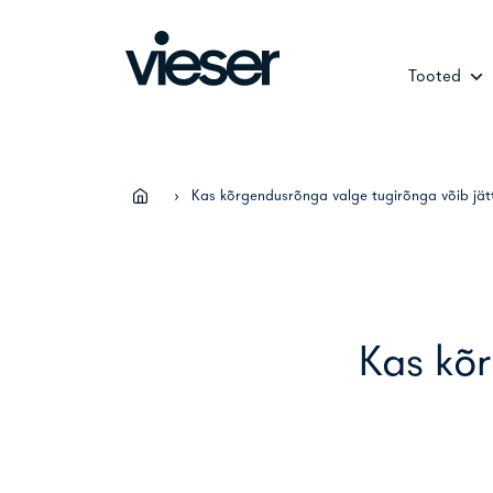
Skip
to
content
Tooted
›
Kas kõrgendusrõnga valge tugirõnga võib jä
Kas kõ