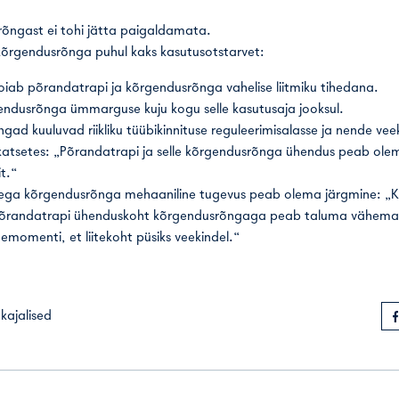
õngast ei tohi jätta paigaldamata.
 kõrgendusrõnga puhul kaks kasutusotstarvet:
oiab põrandatrapi ja kõrgendusrõnga vahelise liitmiku tihedana.
gendusrõnga ümmarguse kuju kogu selle kasutusaja jooksul.
ad kuuluvad riikliku tüübikinnituse reguleerimisalasse ja nende veek
skatsetes: „Põrandatrapi ja selle kõrgendusrõnga ühendus peab olem
it.“
sega kõrgendusrõnga mehaaniline tugevus peab olema järgmine: 
õrandatrapi ühenduskoht kõrgendusrõngaga peab taluma vähemalt
emomenti, et liitekoht püsiks veekindel.“
kajalised