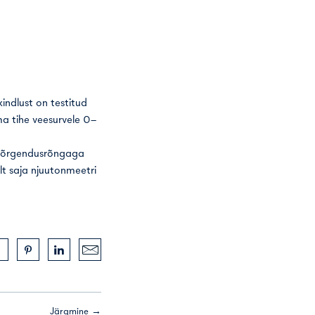
indlust on testitud
a tihe veesurvele 0–
„Kõrgendusrõngaga
 saja njuutonmeetri
Järgmine →