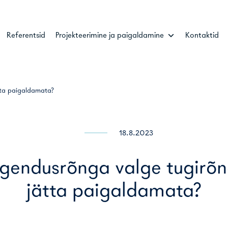
Referentsid
Projekteerimine ja paigaldamine
Kontaktid
tta paigaldamata?
18.8.2023
rgendusrõnga valge tugirõn
jätta paigaldamata?