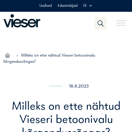
Skip
Uudised
Edasimüüjad
EE
to
content
›
Milleks on ette nähtud Vieseri betoonivalu
kõrgendusrõngas?
18.8.2023
Milleks on ette nähtud
Vieseri betoonivalu