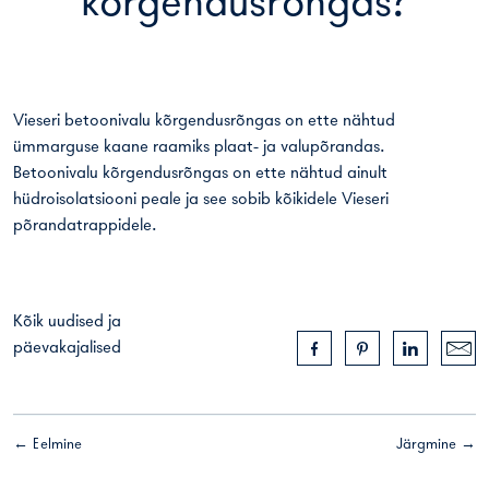
kõrgendusrõngas?
Vieseri betoonivalu kõrgendusrõngas on ette nähtud
ümmarguse kaane raamiks plaat- ja valupõrandas.
Betoonivalu kõrgendusrõngas on ette nähtud ainult
hüdroisolatsiooni peale ja see sobib kõikidele Vieseri
põrandatrappidele.
Kõik uudised ja
päevakajalised
← Eelmine
Järgmine →