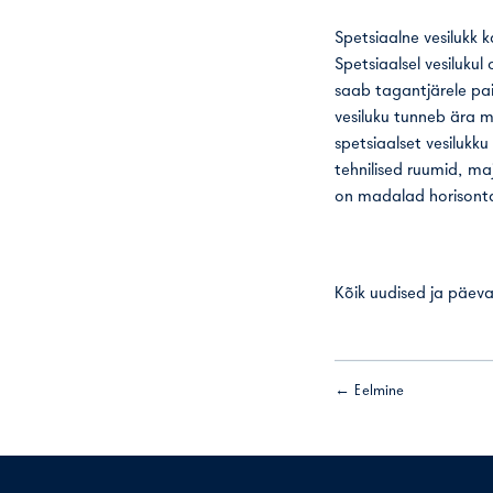
Spetsiaalne vesilukk 
Spetsiaalsel vesiluku
saab tagantjärele pai
vesiluku tunneb ära m
spetsiaalset vesilukk
tehnilised ruumid, ma
on madalad horisontaa
Kõik uudised ja päeva
← Eelmine