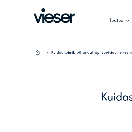
Skip
to
content
Tooted
›
Kuidas toimib põrandatrapi spetsiaalne vesilu
Kuidas