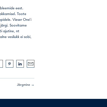
obleemide eest.
lakkamisel. Toote
pidele. Vieser One’i
 järgi. Soovitame
 ajutine, nt
lne vesilukk ei sobi,
Järgmine →