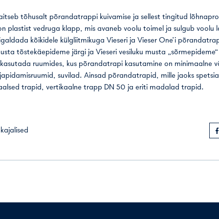
kaitseb tõhusalt põrandatrappi kuivamise ja sellest tingitud lõhnapr
l on plastist vedruga klapp, mis avaneb voolu toimel ja sulgub voolu 
galdada kõikidele külgliitmikuga Vieseri ja Vieser One’i põrandatrap
usta tõstekäepideme järgi ja Vieseri vesiluku musta „sõrmepideme“
u kasutada ruumides, kus põrandatrapi kasutamine on minimaalne või
japidamisruumid, suvilad. Ainsad põrandatrapid, mille jaoks spetsiaa
lsed trapid, vertikaalne trapp DN 50 ja eriti madalad trapid.
kajalised