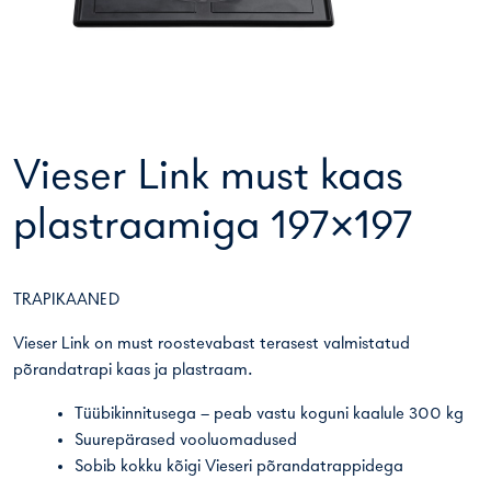
Vieser Link must kaas
plastraamiga 197×197
TRAPIKAANED
Vieser Link on must roostevabast terasest valmistatud
põrandatrapi kaas ja plastraam.
Tüübikinnitusega – peab vastu koguni kaalule 300 kg
Suurepärased vooluomadused
Sobib kokku kõigi Vieseri põrandatrappidega