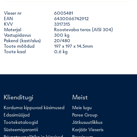
Vieser nr
6005481
EAN
6430066742912
KVV
3317315
Materjal
Roostevaba teras (AISI 304)
Vastupidavus
300 kg
Pakend (kast/alus)
20/480
Toote mõõdud
197 x 197 x 14.5mm
Toote kaal
0.6 kg
Klienditugi
Meist
Korduma kippuvad küsimused
Meie lugu
Edasimüüjad
Paree Group
Tootekataloogid
Jätkusuutlikkus
Süsteemigarantii
Karjäär Vieseris